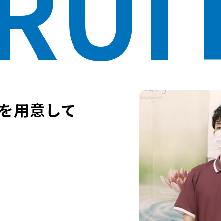
RUI
を
用意して