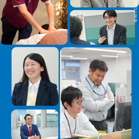
© NTT Claruty Corp.