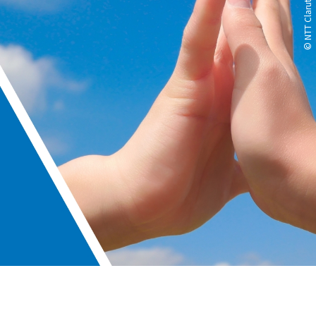
© NTT Claruty Corp.