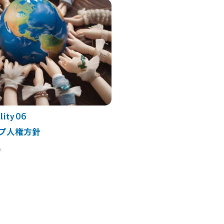
06
lity
ープ人権方針