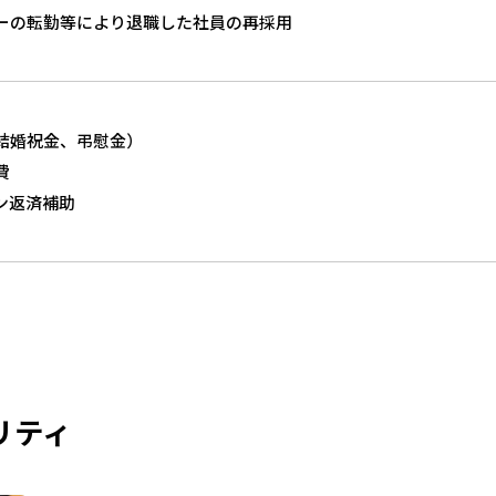
ーの転勤等により退職した社員の再採用
結婚祝金、弔慰金）
費
ン返済補助
リティ